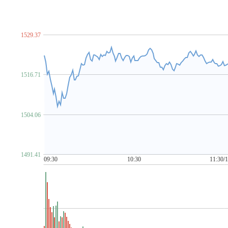
脑机接口
NFT概念
金属镍
农村电商
农机
农业
P~T
PCB概念
PEEK材料
培育钻石
PET铜箔
啤酒概念
汽车芯片
期货概念
青蒿素
氢能源
禽流感
区块
1529.37
柔性直流输电
乳业
赛马概念
上海国企改革
上海
食品安全
手机游戏
水利
水泥概念
数据安全
数
ST板块
算力租赁
钛白粉概念
太赫兹
碳交易
1516.71
金属铜
同花顺出海50
同花顺漂亮100
同花顺中特估1
U~Z
网红经济
网络游戏
网约车
MCU芯片
卫星导航
1504.06
物业管理
雄安新区
乡村振兴
先进封装
消毒剂
新疆振兴
新能源汽车
芯片概念
信托概念
网络安
牙科医疗
烟草
养鸡
养老概念
央企国企改革
盐
1491.41
医疗器械概念
有机硅概念
幽门螺杆菌概念
元宇宙
09:30
10:30
11:30/
化债概念(AMC概念)
智慧城市
智慧灯杆
智慧政务
中俄贸易概念
中韩自贸区
中芯国际概念
中字头股票
自由贸易港
数字
3D打印
5G
6G概念