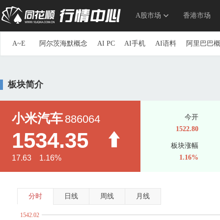
A股市场
香港市场
A~E
阿尔茨海默概念
AI PC
AI手机
AI语料
阿里巴巴
参股券商
草甘膦
参股银行
长安汽车概念
长三角
重组蛋白
抽水蓄能
传感器
创投
创新药
储能
板块简介
第三代半导体
地下管网
电力物联网
动力电池回收
ERP概念
三胎概念
ETC
俄乌冲突概念
F~J
F5G概念
仿制药一致性评价
钒电池
飞行汽车(eVTOL
小米汽车
886064
今开
高股息精选
高铁
高压快充
高压氧舱
共封装光学(C
1522.80
1534.35
光刻机
光刻胶
光热发电
固废处理
硅能源
国产
板块涨幅
海峡两岸
航空发动机
国产航母
航运概念
毫米波
17.63 1.16%
1.16%
换电概念
黄金概念
环氧丙烷
华为概念
华为海思
家庭医生
家用电器
京津冀一体化
净水概念
金属
K~O
科创次新股
可降解塑料
可控核聚变
可燃冰
空间
分时
日线
周线
月线
流感
露营经济
绿色电力
生态农业
旅游概念
毛
1542.02