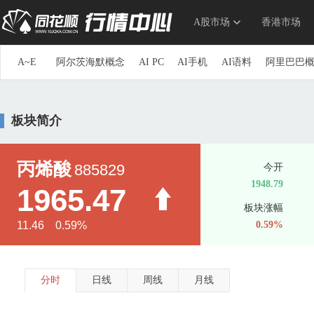
A股市场
香港市场
A~E
阿尔茨海默概念
AI PC
AI手机
AI语料
阿里巴巴
参股券商
草甘膦
参股银行
长安汽车概念
长三角
重组蛋白
抽水蓄能
传感器
创投
创新药
储能
板块简介
第三代半导体
地下管网
电力物联网
动力电池回收
ERP概念
三胎概念
ETC
俄乌冲突概念
F~J
F5G概念
仿制药一致性评价
钒电池
飞行汽车(eVTOL
丙烯酸
885829
今开
高股息精选
高铁
高压快充
高压氧舱
共封装光学(C
1948.79
1965.47
光刻机
光刻胶
光热发电
固废处理
硅能源
国产
板块涨幅
海峡两岸
航空发动机
国产航母
航运概念
毫米波
11.46 0.59%
0.59%
换电概念
黄金概念
环氧丙烷
华为概念
华为海思
家庭医生
家用电器
京津冀一体化
净水概念
金属
K~O
科创次新股
可降解塑料
可控核聚变
可燃冰
空间
分时
日线
周线
月线
流感
露营经济
绿色电力
生态农业
旅游概念
毛