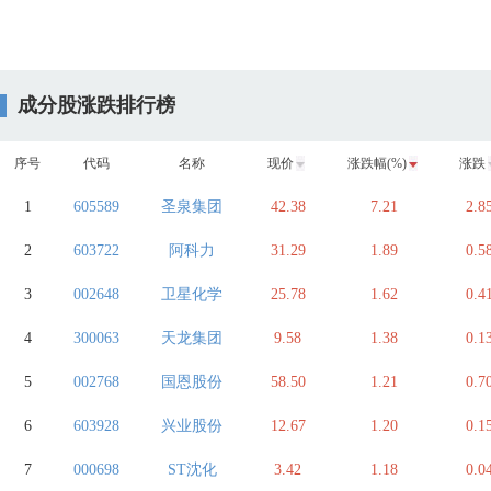
成分股涨跌排行榜
序号
代码
名称
现价
涨跌幅(%)
涨跌
1
605589
圣泉集团
42.38
7.21
2.8
2
603722
阿科力
31.29
1.89
0.5
3
002648
卫星化学
25.78
1.62
0.4
4
300063
天龙集团
9.58
1.38
0.1
5
002768
国恩股份
58.50
1.21
0.7
6
603928
兴业股份
12.67
1.20
0.1
7
000698
ST沈化
3.42
1.18
0.0