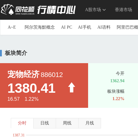
A股市场
香港市场
A~E
阿尔茨海默概念
AI PC
AI手机
AI语料
阿里巴巴
参股券商
草甘膦
参股银行
长安汽车概念
长三角
重组蛋白
抽水蓄能
传感器
创投
创新药
储能
板块简介
第三代半导体
地下管网
电力物联网
动力电池回收
ERP概念
三胎概念
ETC
俄乌冲突概念
F~J
F5G概念
仿制药一致性评价
钒电池
飞行汽车(eVTOL
宠物经济
886012
今开
高股息精选
高铁
高压快充
高压氧舱
共封装光学(C
1362.94
1380.41
光刻机
光刻胶
光热发电
固废处理
硅能源
国产
板块涨幅
海峡两岸
航空发动机
国产航母
航运概念
毫米波
16.57 1.22%
1.22%
换电概念
黄金概念
环氧丙烷
华为概念
华为海思
家庭医生
家用电器
京津冀一体化
净水概念
金属
K~O
科创次新股
可降解塑料
可控核聚变
可燃冰
空间
分时
日线
周线
月线
流感
露营经济
绿色电力
生态农业
旅游概念
毛
1387.31