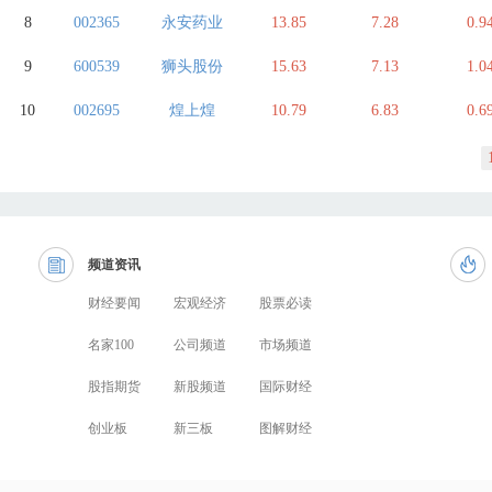
8
002365
永安药业
13.85
7.28
0.9
9
600539
狮头股份
15.63
7.13
1.0
10
002695
煌上煌
10.79
6.83
0.6
频道资讯
财经要闻
宏观经济
股票必读
名家100
公司频道
市场频道
股指期货
新股频道
国际财经
创业板
新三板
图解财经