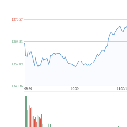
脑机接口
NFT概念
金属镍
农村电商
农机
农业
P~T
PCB概念
PEEK材料
培育钻石
PET铜箔
啤酒概念
汽车芯片
期货概念
青蒿素
氢能源
禽流感
区块
1375.57
柔性直流输电
乳业
赛马概念
上海国企改革
上海
食品安全
手机游戏
水利
水泥概念
数据安全
数
ST板块
算力租赁
钛白粉概念
太赫兹
碳交易
1363.83
金属铜
同花顺出海50
同花顺漂亮100
同花顺中特估1
U~Z
网红经济
网络游戏
网约车
MCU芯片
卫星导航
1352.09
物业管理
雄安新区
乡村振兴
先进封装
消毒剂
新疆振兴
新能源汽车
芯片概念
信托概念
网络安
牙科医疗
烟草
养鸡
养老概念
央企国企改革
盐
1340.36
医疗器械概念
有机硅概念
幽门螺杆菌概念
元宇宙
09:30
10:30
11:30/
化债概念(AMC概念)
智慧城市
智慧灯杆
智慧政务
中俄贸易概念
中韩自贸区
中芯国际概念
中字头股票
自由贸易港
数字
3D打印
5G
6G概念