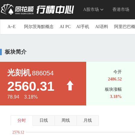
A股市场
香港市场
A~E
阿尔茨海默概念
AI PC
AI手机
AI语料
阿里巴巴
参股券商
草甘膦
参股银行
长安汽车概念
长三角
重组蛋白
抽水蓄能
传感器
创投
创新药
储能
板块简介
第三代半导体
地下管网
电力物联网
动力电池回收
ERP概念
三胎概念
ETC
俄乌冲突概念
F~J
F5G概念
仿制药一致性评价
钒电池
飞行汽车(eVTOL
光刻机
886054
今开
高股息精选
高铁
高压快充
高压氧舱
共封装光学(C
2486.52
2560.31
光刻机
光刻胶
光热发电
固废处理
硅能源
国产
板块涨幅
海峡两岸
航空发动机
国产航母
航运概念
毫米波
78.94 3.18%
3.18%
换电概念
黄金概念
环氧丙烷
华为概念
华为海思
家庭医生
家用电器
京津冀一体化
净水概念
金属
K~O
科创次新股
可降解塑料
可控核聚变
可燃冰
空间
分时
日线
周线
月线
流感
露营经济
绿色电力
生态农业
旅游概念
毛
2576.12