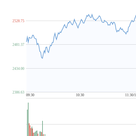
脑机接口
NFT概念
金属镍
农村电商
农机
农业
P~T
PCB概念
PEEK材料
培育钻石
PET铜箔
啤酒概念
汽车芯片
期货概念
青蒿素
氢能源
禽流感
区块
2528.75
柔性直流输电
乳业
赛马概念
上海国企改革
上海
食品安全
手机游戏
水利
水泥概念
数据安全
数
ST板块
算力租赁
钛白粉概念
太赫兹
碳交易
2481.37
金属铜
同花顺出海50
同花顺漂亮100
同花顺中特估1
U~Z
网红经济
网络游戏
网约车
MCU芯片
卫星导航
2434.00
物业管理
雄安新区
乡村振兴
先进封装
消毒剂
新疆振兴
新能源汽车
芯片概念
信托概念
网络安
牙科医疗
烟草
养鸡
养老概念
央企国企改革
盐
2386.63
医疗器械概念
有机硅概念
幽门螺杆菌概念
元宇宙
09:30
10:30
11:30/
化债概念(AMC概念)
智慧城市
智慧灯杆
智慧政务
中俄贸易概念
中韩自贸区
中芯国际概念
中字头股票
自由贸易港
数字
3D打印
5G
6G概念