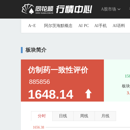
A股市场
A~E
阿尔茨海默概念
AI PC
AI手机
AI语料
参股券商
草甘膦
参股银行
长安汽车概
重组蛋白
抽水蓄能
传感器
创投
创新
板块简介
第三代半导体
地下管网
电力物联网
动
ERP概念
三胎概念
ETC
俄乌冲突概念
F~J
F5G概念
仿制药一致性评价
钒电池
飞行
仿制药一致性评价
高股息精选
高铁
高压快充
高压氧舱
15
885856
光刻机
光刻胶
光热发电
固废处理
硅
板块
1648.14
海峡两岸
航空发动机
国产航母
航运概
3
换电概念
黄金概念
环氧丙烷
华为概念
59.00 3.71%
家庭医生
家用电器
京津冀一体化
净水
K~O
科创次新股
可降解塑料
可控核聚变
可
分时
日线
周线
月线
流感
露营经济
绿色电力
生态农业
旅
1656.38