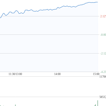
农机
农业种植
OLED
啤酒概念
拼多多概念
苹果概念
PM2.5
POE胶膜
PPP概念
流感
区块链
染料
燃料电池
人工智能
人形机器人
人造肉
2.1
改革
上海自贸区
商业航天
深股通
生物疫苗
生物质能发电
据安全
数据确权
数据要素
数据中心(AIDC)
数字货币
数字经
碳交易
碳纤维
碳中和
特钢概念
特高压
腾讯概念
特色小
-0.0
花顺中特估100
铜缆高速连接
统一大市场
TOPCON电池
土地流
卫星导航
文化传媒概念
WiFi 6
物联网
无人机
无人驾驶
-2.1
消毒剂
消费电子概念
小金属概念
小米概念
小米汽车
细胞
念
网络安全
新型城镇化
新型工业化
新型烟草(电子烟)
稀土永
企改革
盐湖提锂
眼科医疗
液冷服务器
页岩气
一带一路
-4.2
元宇宙
粤港澳大湾区
玉米
云办公
云计算
云游戏
语音
11:30/13:00
14:00
15:00
1170
智慧政务
智能穿戴
智能电网
智能家居
智能物流
智能医疗
中字头股票
专精特新
转基因
注册制次新股
猪肉
证金持股
585