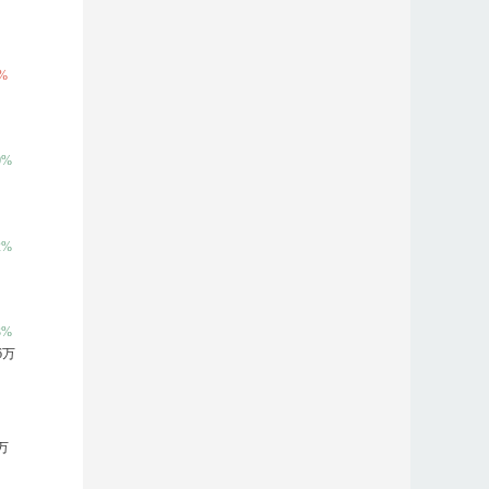
汽车拆解概念
汽车电子
汽车热管理
人脸识别
融资融券
柔性屏(折叠屏)
2%
深圳国企改革
时空大数据
石墨电极
石墨烯
济
数字孪生
数字水印
数字乡村
AI视频
镇
特斯拉概念
天津自贸区
天然气
体育产业
0%
转
托育服务
土壤修复
无人零售
污水处理
无线充电
无线耳机
2%
免疫治疗
信创
星闪概念
新股与次新股
磁
血氧仪
虚拟电厂
虚拟数字人
虚拟现实
移动支付
医美概念
英伟达概念
一体化压铸
3%
技术
预制菜
医药电商
在线教育
中船系
6万
智能音箱
智能座舱
知识产权保护
职业教育
摘帽
装配式建筑
足球概念
租售同权
3万