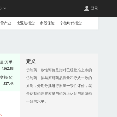
心
登录
冰雪产业
比亚迪概念
参股保险
宁德时代概念
车联网(车路协同)
成飞概念
充电桩
宠物经济
锂电池概念
电子竞技
电子身份证
低空经济
游戏
独角兽概念
多模态AI
电子纸
EDR概念
念
辅助生殖
钙钛矿电池
肝炎概念
高端装备
定义
量(万手)
机
股权转让(并购重组)
广东自贸区
光伏概念
4562.88
仿制药一致性评价是指对已经批准上市的
钴
共享单车
供销社
海工装备
海南自贸区
交额(亿)
仿制药，按与原研药品质量和疗效一致的
染防治
互联网金融
鸿蒙概念
猴痘概念
化肥
537.43
原则，分期分批进行质量一致性评价，就
股通
互联网保险
减肥药
减速器
建筑节能
是仿制药需在质量与药效上达到与原研药
序
军工信息化
军民融合
举牌
一致的水平。
链物流
两轮车
粮食概念
量子科技
磷化工
民爆概念
MiniLED
民营医院
钠离子电池
3%