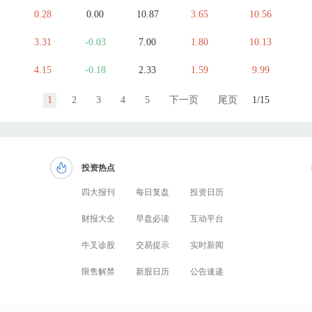
0.28
0.00
10.87
3.65
10.56
3.31
-0.03
7.00
1.80
10.13
4.15
-0.18
2.33
1.59
9.99
1
2
3
4
5
下一页
尾页
1/15
投资热点
四大报刊
每日复盘
投资日历
财报大全
早盘必读
互动平台
牛叉诊股
交易提示
实时新闻
限售解禁
新股日历
公告速递