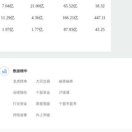
7.04亿
21.00亿
65.52亿
18.32
11.29亿
4.36亿
166.21亿
447.11
1.97亿
1.77亿
87.93亿
43.25
数据精华
龙虎榜单
大宗交易
融资融券
业绩预告
个股资金
沪港通
行业资金
新股预披
个股市盈率
持续放量
向上突破