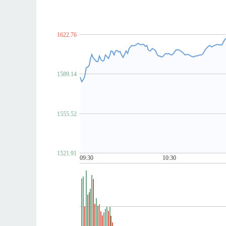
脑机接口
NFT概念
金属镍
农村电商
P~T
PCB概念
PEEK材料
培育钻石
PET铜箔
汽车芯片
期货概念
青蒿素
氢能源
禽
1622.76
柔性直流输电
乳业
赛马概念
上海国企
食品安全
手机游戏
水利
水泥概念
数
ST板块
算力租赁
钛白粉概念
太赫兹
1589.14
金属铜
同花顺出海50
同花顺漂亮100
同
U~Z
网红经济
网络游戏
网约车
MCU芯片
1555.52
物业管理
雄安新区
乡村振兴
先进封装
新疆振兴
新能源汽车
芯片概念
信托概
牙科医疗
烟草
养鸡
养老概念
央企国
1521.91
医疗器械概念
有机硅概念
幽门螺杆菌概念
09:30
10:30
化债概念(AMC概念)
智慧城市
智慧灯杆
中俄贸易概念
中韩自贸区
中芯国际概念
自由贸易港
数字
3D打印
5G
6G概念