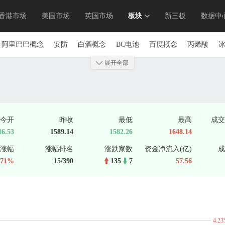
香港市场
美国市场
英国市场
板块
新三板
数据中
阿里巴巴概念
安防
白酒概念
BC电池
百度概念
丙烯酸
念
长三角一体化
超超临界发电
超导概念
超级电容
超级品牌
展开全部
药
储能
存储芯片
大豆
大飞机
代糖概念
国家大基金持股
力电池回收
东数西算(算力)
动物疫苗
抖音概念(字节概念)
短剧
汽车(eVTOL)
风电
芬太尼
氟化工概念
福建自贸区
富士康概
今开
昨收
最低
最高
成交
共封装光学(CPO)
共同富裕示范区
工业大麻
工业互联网
工业母
86.53
1589.14
1582.26
1648.14
能源
国产操作系统
军工
国企改革
国资云
固态电池
金属
涨幅
涨幅排名
涨跌家数
资金净流入(亿)
成
念
毫米波雷达
合成生物
核电
黑龙江自贸区
横琴新区
核污
.71%
15/390
135
7
57.56
华为海思概念股
华为鲲鹏
华为欧拉
华为汽车
华为昇腾
沪
概念
金属回收
金属铅
金属锌
机器人概念
机器视觉
基因测
燃冰
空间计算
空气能热泵
快手概念
跨境电商
垃圾分类
冷
游概念
毛发医疗
蚂蚁集团概念
煤化工概念
煤炭概念
免税店
4.2