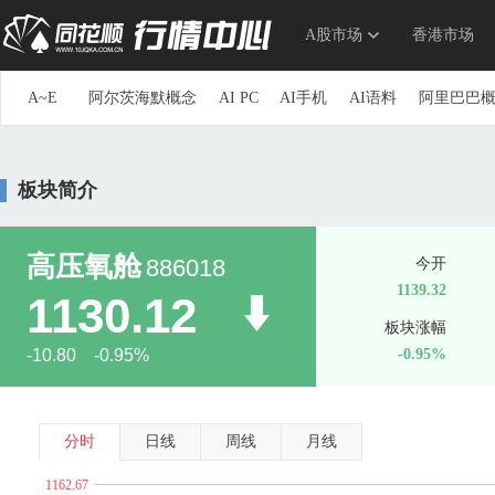
A股市场
香港市场
A~E
阿尔茨海默概念
AI PC
AI手机
AI语料
阿里巴巴
参股券商
草甘膦
参股银行
长安汽车概念
长三角
重组蛋白
抽水蓄能
传感器
创投
创新药
储能
板块简介
第三代半导体
地下管网
电力物联网
动力电池回收
ERP概念
三胎概念
ETC
俄乌冲突概念
F~J
F5G概念
仿制药一致性评价
钒电池
飞行汽车(eVTOL
高压氧舱
886018
今开
高股息精选
高铁
高压快充
高压氧舱
共封装光学(C
1139.32
1130.12
光刻机
光刻胶
光热发电
固废处理
硅能源
国产
板块涨幅
海峡两岸
航空发动机
国产航母
航运概念
毫米波
-10.80 -0.95%
-0.95%
换电概念
黄金概念
环氧丙烷
华为概念
华为海思
家庭医生
家用电器
京津冀一体化
净水概念
金属
K~O
科创次新股
可降解塑料
可控核聚变
可燃冰
空间
分时
日线
周线
月线
流感
露营经济
绿色电力
生态农业
旅游概念
毛
1162.67