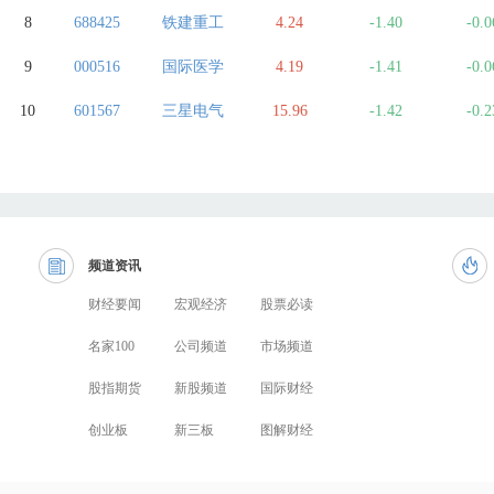
8
688425
铁建重工
4.24
-1.40
-0.0
9
000516
国际医学
4.19
-1.41
-0.0
10
601567
三星电气
15.96
-1.42
-0.2
频道资讯
财经要闻
宏观经济
股票必读
名家100
公司频道
市场频道
股指期货
新股频道
国际财经
创业板
新三板
图解财经