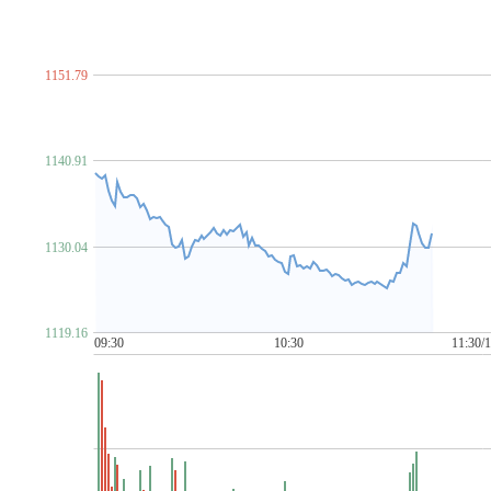
脑机接口
NFT概念
金属镍
农村电商
农机
农业
P~T
PCB概念
PEEK材料
培育钻石
PET铜箔
啤酒概念
汽车芯片
期货概念
青蒿素
氢能源
禽流感
区块
1151.79
柔性直流输电
乳业
赛马概念
上海国企改革
上海
食品安全
手机游戏
水利
水泥概念
数据安全
数
ST板块
算力租赁
钛白粉概念
太赫兹
碳交易
1140.91
金属铜
同花顺出海50
同花顺漂亮100
同花顺中特估1
U~Z
网红经济
网络游戏
网约车
MCU芯片
卫星导航
1130.04
物业管理
雄安新区
乡村振兴
先进封装
消毒剂
新疆振兴
新能源汽车
芯片概念
信托概念
网络安
牙科医疗
烟草
养鸡
养老概念
央企国企改革
盐
1119.16
医疗器械概念
有机硅概念
幽门螺杆菌概念
元宇宙
09:30
10:30
11:30/
化债概念(AMC概念)
智慧城市
智慧灯杆
智慧政务
中俄贸易概念
中韩自贸区
中芯国际概念
中字头股票
自由贸易港
数字
3D打印
5G
6G概念