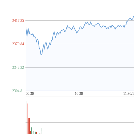
脑机接口
NFT概念
金属镍
农村电商
农机
农业
P~T
PCB概念
PEEK材料
培育钻石
PET铜箔
啤酒概念
汽车芯片
期货概念
青蒿素
氢能源
禽流感
区块
2417.35
柔性直流输电
乳业
赛马概念
上海国企改革
上海
食品安全
手机游戏
水利
水泥概念
数据安全
数
ST板块
算力租赁
钛白粉概念
太赫兹
碳交易
2379.84
金属铜
同花顺出海50
同花顺漂亮100
同花顺中特估1
U~Z
网红经济
网络游戏
网约车
MCU芯片
卫星导航
2342.32
物业管理
雄安新区
乡村振兴
先进封装
消毒剂
新疆振兴
新能源汽车
芯片概念
信托概念
网络安
牙科医疗
烟草
养鸡
养老概念
央企国企改革
盐
2304.81
医疗器械概念
有机硅概念
幽门螺杆菌概念
元宇宙
09:30
10:30
11:30/
化债概念(AMC概念)
智慧城市
智慧灯杆
智慧政务
中俄贸易概念
中韩自贸区
中芯国际概念
中字头股票
自由贸易港
数字
3D打印
5G
6G概念