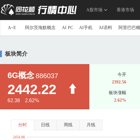
A股市场
香港市场
A~E
阿尔茨海默概念
AI PC
AI手机
AI语料
阿里巴巴
参股券商
草甘膦
参股银行
长安汽车概念
长三角
重组蛋白
抽水蓄能
传感器
创投
创新药
储能
板块简介
第三代半导体
地下管网
电力物联网
动力电池回收
ERP概念
三胎概念
ETC
俄乌冲突概念
F~J
F5G概念
仿制药一致性评价
钒电池
飞行汽车(eVTOL
6G概念
886037
今开
高股息精选
高铁
高压快充
高压氧舱
共封装光学(C
2392.56
2442.22
光刻机
光刻胶
光热发电
固废处理
硅能源
国产
板块涨幅
海峡两岸
航空发动机
国产航母
航运概念
毫米波
62.38 2.62%
2.62%
换电概念
黄金概念
环氧丙烷
华为概念
华为海思
家庭医生
家用电器
京津冀一体化
净水概念
金属
K~O
科创次新股
可降解塑料
可控核聚变
可燃冰
空间
分时
日线
周线
月线
流感
露营经济
绿色电力
生态农业
旅游概念
毛
2454.86