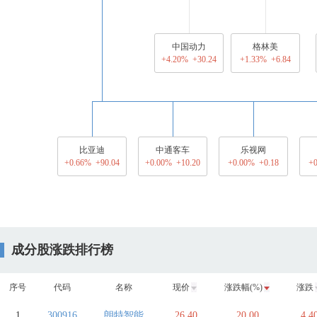
中国动力
格林美
+4.20% +30.24
+1.33% +6.84
比亚迪
中通客车
乐视网
+0.66% +90.04
+0.00% +10.20
+0.00% +0.18
+0
成分股涨跌排行榜
序号
代码
名称
现价
涨跌幅(%)
涨跌
1
300916
朗特智能
26.40
20.00
4.4