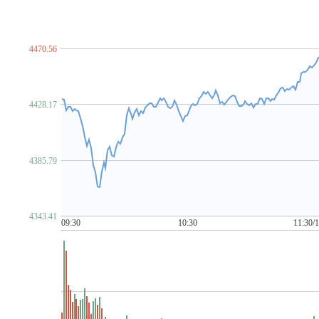
脑机接口
NFT概念
金属镍
农村电商
农机
农业
P~T
PCB概念
PEEK材料
培育钻石
PET铜箔
啤酒概念
汽车芯片
期货概念
青蒿素
氢能源
禽流感
区块
4470.56
柔性直流输电
乳业
赛马概念
上海国企改革
上海
食品安全
手机游戏
水利
水泥概念
数据安全
数
ST板块
算力租赁
钛白粉概念
太赫兹
碳交易
4428.17
金属铜
同花顺出海50
同花顺漂亮100
同花顺中特估1
U~Z
网红经济
网络游戏
网约车
MCU芯片
卫星导航
4385.79
物业管理
雄安新区
乡村振兴
先进封装
消毒剂
新疆振兴
新能源汽车
芯片概念
信托概念
网络安
牙科医疗
烟草
养鸡
养老概念
央企国企改革
盐
4343.41
医疗器械概念
有机硅概念
幽门螺杆菌概念
元宇宙
09:30
10:30
11:30/
化债概念(AMC概念)
智慧城市
智慧灯杆
智慧政务
中俄贸易概念
中韩自贸区
中芯国际概念
中字头股票
自由贸易港
数字
3D打印
5G
6G概念