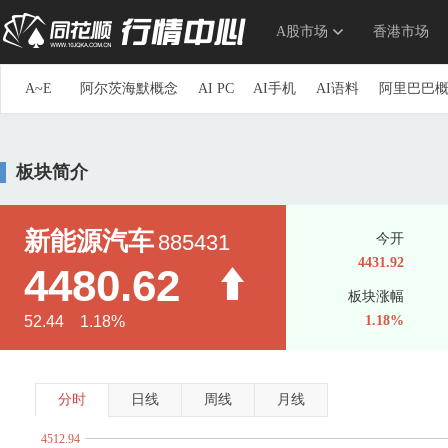
A股市场
香港市场
A~E
阿尔茨海默概念
AI PC
AI手机
AI语料
阿里巴巴
参股券商
草甘膦
参股银行
长安汽车概念
长三角
重组蛋白
抽水蓄能
传感器
创投
创新药
储能
板块简介
第三代半导体
地下管网
电力物联网
动力电池回收
ERP概念
三胎概念
ETC
俄乌冲突概念
F~J
F5G概念
仿制药一致性评价
钒电池
飞行汽车(eVTOL
新能源汽车
885431
今开
高股息精选
高铁
高压快充
高压氧舱
共封装光学(C
4431.92
4480.62
光刻机
光刻胶
光热发电
固废处理
硅能源
国产
板块涨幅
海峡两岸
航空发动机
国产航母
航运概念
毫米波
52.44 1.18%
1.18%
换电概念
黄金概念
环氧丙烷
华为概念
华为海思
家庭医生
家用电器
京津冀一体化
净水概念
金属
K~O
科创次新股
可降解塑料
可控核聚变
可燃冰
空间
分时
日线
周线
月线
流感
露营经济
绿色电力
生态农业
旅游概念
毛
4512.94