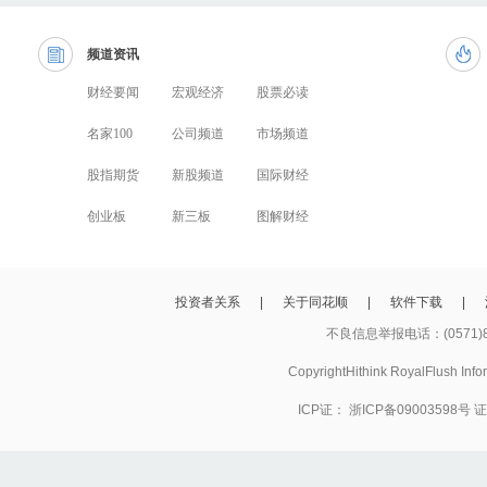
频道资讯
财经要闻
宏观经济
股票必读
名家100
公司频道
市场频道
股指期货
新股频道
国际财经
创业板
新三板
图解财经
投资者关系
|
关于同花顺
|
软件下载
|
不良信息举报电话：(0571)8
CopyrightHithink RoyalFlush
ICP证：
浙ICP备09003598号
证