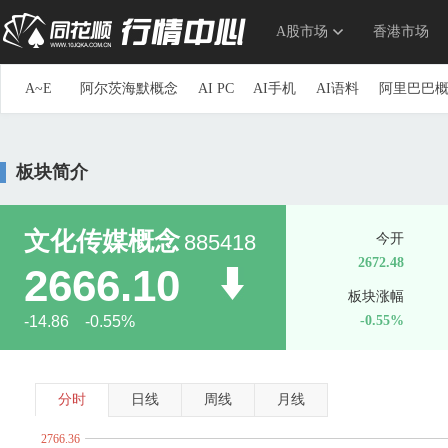
A股市场
香港市场
A~E
阿尔茨海默概念
AI PC
AI手机
AI语料
阿里巴巴
参股券商
草甘膦
参股银行
长安汽车概念
长三角
重组蛋白
抽水蓄能
传感器
创投
创新药
储能
板块简介
第三代半导体
地下管网
电力物联网
动力电池回收
ERP概念
三胎概念
ETC
俄乌冲突概念
F~J
F5G概念
仿制药一致性评价
钒电池
飞行汽车(eVTOL
文化传媒概念
885418
今开
高股息精选
高铁
高压快充
高压氧舱
共封装光学(C
2672.48
2666.10
光刻机
光刻胶
光热发电
固废处理
硅能源
国产
板块涨幅
海峡两岸
航空发动机
国产航母
航运概念
毫米波
-14.86 -0.55%
-0.55%
换电概念
黄金概念
环氧丙烷
华为概念
华为海思
家庭医生
家用电器
京津冀一体化
净水概念
金属
K~O
科创次新股
可降解塑料
可控核聚变
可燃冰
空间
分时
日线
周线
月线
流感
露营经济
绿色电力
生态农业
旅游概念
毛
2766.36