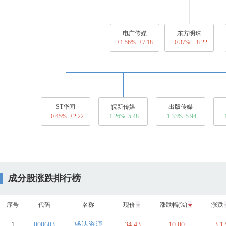
电广传媒
东方明珠
+1.56% +7.18
+0.37% +8.22
ST华闻
皖新传媒
出版传媒
+0.45% +2.22
-1.26% 5.48
-1.33% 5.94
-
成分股涨跌排行榜
序号
代码
名称
现价
涨跌幅(%)
涨跌
1
000603
盛达资源
34.43
10.00
3.1