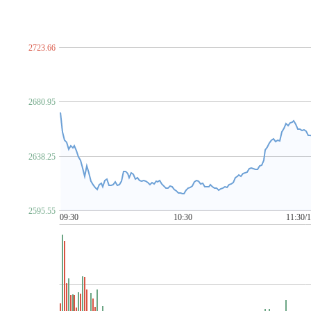
脑机接口
NFT概念
金属镍
农村电商
农机
农业
P~T
PCB概念
PEEK材料
培育钻石
PET铜箔
啤酒概念
汽车芯片
期货概念
青蒿素
氢能源
禽流感
区块
2723.66
柔性直流输电
乳业
赛马概念
上海国企改革
上海
食品安全
手机游戏
水利
水泥概念
数据安全
数
ST板块
算力租赁
钛白粉概念
太赫兹
碳交易
2680.95
金属铜
同花顺出海50
同花顺漂亮100
同花顺中特估1
U~Z
网红经济
网络游戏
网约车
MCU芯片
卫星导航
2638.25
物业管理
雄安新区
乡村振兴
先进封装
消毒剂
新疆振兴
新能源汽车
芯片概念
信托概念
网络安
牙科医疗
烟草
养鸡
养老概念
央企国企改革
盐
2595.55
医疗器械概念
有机硅概念
幽门螺杆菌概念
元宇宙
09:30
10:30
11:30/
化债概念(AMC概念)
智慧城市
智慧灯杆
智慧政务
中俄贸易概念
中韩自贸区
中芯国际概念
中字头股票
自由贸易港
数字
3D打印
5G
6G概念