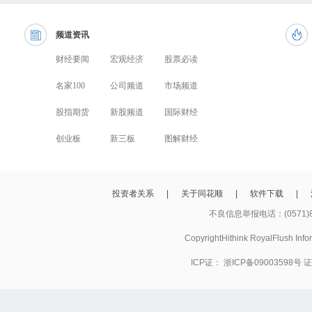
频道资讯
财经要闻
宏观经济
股票必读
名家100
公司频道
市场频道
股指期货
新股频道
国际财经
创业板
新三板
图解财经
投资者关系
|
关于同花顺
|
软件下载
|
不良信息举报电话：(0571)8
CopyrightHithink RoyalFlush
ICP证：
浙ICP备09003598号
证