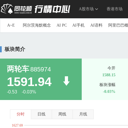
A股市场
香港市场
A~E
阿尔茨海默概念
AI PC
AI手机
AI语料
阿里巴巴
参股券商
草甘膦
参股银行
长安汽车概念
长三角
重组蛋白
抽水蓄能
传感器
创投
创新药
储能
板块简介
第三代半导体
地下管网
电力物联网
动力电池回收
ERP概念
三胎概念
ETC
俄乌冲突概念
F~J
F5G概念
仿制药一致性评价
钒电池
飞行汽车(eVTOL
两轮车
885974
今开
高股息精选
高铁
高压快充
高压氧舱
共封装光学(C
1588.15
1591.94
光刻机
光刻胶
光热发电
固废处理
硅能源
国产
板块涨幅
海峡两岸
航空发动机
国产航母
航运概念
毫米波
-0.53 -0.03%
-0.03%
换电概念
黄金概念
环氧丙烷
华为概念
华为海思
家庭医生
家用电器
京津冀一体化
净水概念
金属
K~O
科创次新股
可降解塑料
可控核聚变
可燃冰
空间
分时
日线
周线
月线
流感
露营经济
绿色电力
生态农业
旅游概念
毛
1627.69