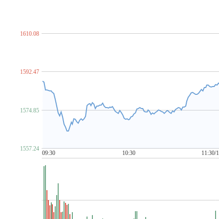
脑机接口
NFT概念
金属镍
农村电商
农机
农业
P~T
PCB概念
PEEK材料
培育钻石
PET铜箔
啤酒概念
汽车芯片
期货概念
青蒿素
氢能源
禽流感
区块
1610.08
柔性直流输电
乳业
赛马概念
上海国企改革
上海
食品安全
手机游戏
水利
水泥概念
数据安全
数
ST板块
算力租赁
钛白粉概念
太赫兹
碳交易
1592.47
金属铜
同花顺出海50
同花顺漂亮100
同花顺中特估1
U~Z
网红经济
网络游戏
网约车
MCU芯片
卫星导航
1574.85
物业管理
雄安新区
乡村振兴
先进封装
消毒剂
新疆振兴
新能源汽车
芯片概念
信托概念
网络安
牙科医疗
烟草
养鸡
养老概念
央企国企改革
盐
1557.24
医疗器械概念
有机硅概念
幽门螺杆菌概念
元宇宙
09:30
10:30
11:30/
化债概念(AMC概念)
智慧城市
智慧灯杆
智慧政务
中俄贸易概念
中韩自贸区
中芯国际概念
中字头股票
自由贸易港
数字
3D打印
5G
6G概念