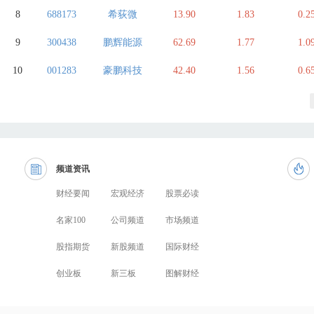
8
688173
希荻微
13.90
1.83
0.2
9
300438
鹏辉能源
62.69
1.77
1.0
10
001283
豪鹏科技
42.40
1.56
0.6
频道资讯
财经要闻
宏观经济
股票必读
名家100
公司频道
市场频道
股指期货
新股频道
国际财经
创业板
新三板
图解财经