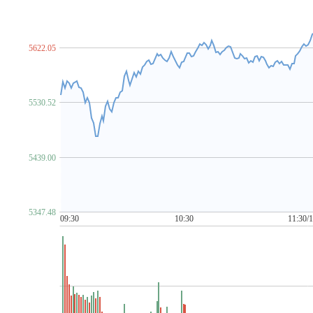
脑机接口
NFT概念
金属镍
农村电商
农机
农业
P~T
PCB概念
PEEK材料
培育钻石
PET铜箔
啤酒概念
汽车芯片
期货概念
青蒿素
氢能源
禽流感
区块
5622.05
柔性直流输电
乳业
赛马概念
上海国企改革
上海
食品安全
手机游戏
水利
水泥概念
数据安全
数
ST板块
算力租赁
钛白粉概念
太赫兹
碳交易
5530.52
金属铜
同花顺出海50
同花顺漂亮100
同花顺中特估1
U~Z
网红经济
网络游戏
网约车
MCU芯片
卫星导航
5439.00
物业管理
雄安新区
乡村振兴
先进封装
消毒剂
新疆振兴
新能源汽车
芯片概念
信托概念
网络安
牙科医疗
烟草
养鸡
养老概念
央企国企改革
盐
5347.48
医疗器械概念
有机硅概念
幽门螺杆菌概念
元宇宙
09:30
10:30
11:30/
化债概念(AMC概念)
智慧城市
智慧灯杆
智慧政务
中俄贸易概念
中韩自贸区
中芯国际概念
中字头股票
自由贸易港
数字
3D打印
5G
6G概念