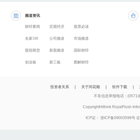
频道资讯
财经要闻
宏观经济
股票必读
名家100
公司频道
市场频道
股指期货
新股频道
国际财经
创业板
新三板
图解财经
投资者关系
|
关于同花顺
|
软件下载
|
不良信息举报电话：(0571)8
CopyrightHithink RoyalFlush
ICP证：
浙ICP备09003598号
证