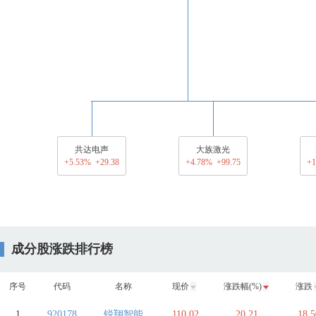
共达电声
大族激光
+5.53% +29.38
+4.78% +99.75
+1
成分股涨跌排行榜
序号
代码
名称
现价
涨跌幅(%)
涨跌
1
920178
锐翔智能
110.02
20.21
18.5