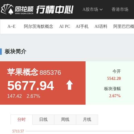
A股市场
香港市场
A~E
阿尔茨海默概念
AI PC
AI手机
AI语料
阿里巴巴
参股券商
草甘膦
参股银行
长安汽车概念
长三角
重组蛋白
抽水蓄能
传感器
创投
创新药
储能
板块简介
第三代半导体
地下管网
电力物联网
动力电池回收
ERP概念
三胎概念
ETC
俄乌冲突概念
F~J
F5G概念
仿制药一致性评价
钒电池
飞行汽车(eVTOL
苹果概念
885376
今开
高股息精选
高铁
高压快充
高压氧舱
共封装光学(C
5542.20
5677.94
光刻机
光刻胶
光热发电
固废处理
硅能源
国产
板块涨幅
海峡两岸
航空发动机
国产航母
航运概念
毫米波
147.42 2.67%
2.67%
换电概念
黄金概念
环氧丙烷
华为概念
华为海思
家庭医生
家用电器
京津冀一体化
净水概念
金属
K~O
科创次新股
可降解塑料
可控核聚变
可燃冰
空间
分时
日线
周线
月线
流感
露营经济
绿色电力
生态农业
旅游概念
毛
5713.57