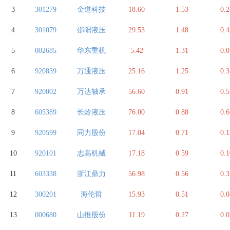
3
301279
金道科技
18.60
1.53
0.2
4
301079
邵阳液压
29.53
1.48
0.4
5
002685
华东重机
5.42
1.31
0.0
6
920839
万通液压
25.16
1.25
0.3
7
920002
万达轴承
56.60
0.91
0.5
8
605389
长龄液压
76.00
0.88
0.6
9
920599
同力股份
17.04
0.71
0.1
10
920101
志高机械
17.18
0.59
0.1
11
603338
浙江鼎力
56.98
0.56
0.3
12
300201
海伦哲
15.93
0.51
0.0
13
000680
山推股份
11.19
0.27
0.0