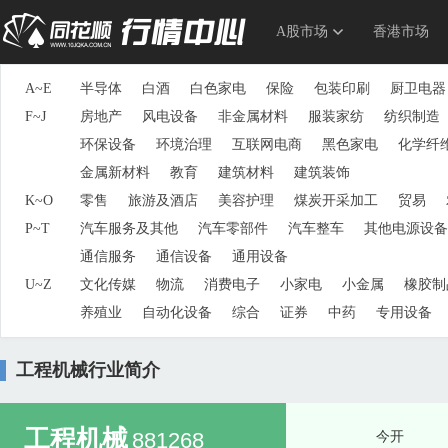
A股市场
香港市场
A~E
半导体
白酒
白色家电
保险
包装印刷
厨卫电器
F~J
房地产
风电设备
非金属材料
服装家纺
纺织制造
环保设备
环境治理
互联网电商
黑色家电
化学纤
金属新材料
教育
建筑材料
建筑装饰
K~O
零售
旅游及酒店
美容护理
煤炭开采加工
贸易
P~T
汽车服务及其他
汽车零部件
汽车整车
其他电源设备
通信服务
通信设备
通用设备
U~Z
文化传媒
物流
消费电子
小家电
小金属
橡胶制
养殖业
自动化设备
综合
证券
中药
专用设备
工程机械行业简介
工程机械
881268
今开