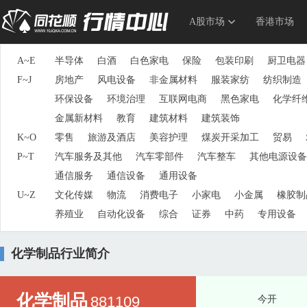
A股市场
香港市场
A~E
半导体
白酒
白色家电
保险
包装印刷
厨卫电器
F~J
房地产
风电设备
非金属材料
服装家纺
纺织制造
环保设备
环境治理
互联网电商
黑色家电
化学纤
金属新材料
教育
建筑材料
建筑装饰
K~O
零售
旅游及酒店
美容护理
煤炭开采加工
贸易
P~T
汽车服务及其他
汽车零部件
汽车整车
其他电源设备
通信服务
通信设备
通用设备
U~Z
文化传媒
物流
消费电子
小家电
小金属
橡胶制
养殖业
自动化设备
综合
证券
中药
专用设备
化学制品行业简介
化学制品
881109
今开