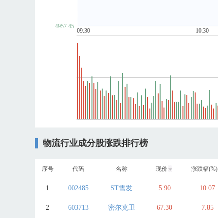
4957.45
09:30
10:30
物流行业成分股涨跌排行榜
序号
代码
名称
现价
涨跌幅(%)
1
002485
ST雪发
5.90
10.07
2
603713
密尔克卫
67.30
7.85