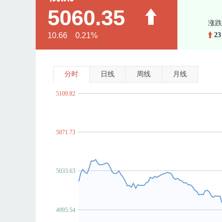
5060.35
涨跌
10.66 0.21%
23
分时
日线
周线
月线
5109.82
5071.73
5033.63
4995.54