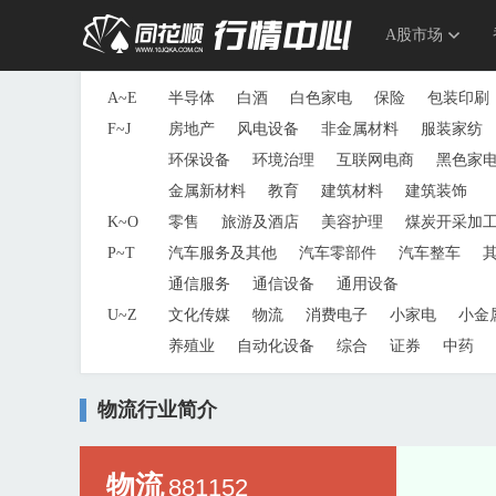
A股市场
A~E
半导体
白酒
白色家电
保险
包装印刷
F~J
房地产
风电设备
非金属材料
服装家纺
环保设备
环境治理
互联网电商
黑色家
金属新材料
教育
建筑材料
建筑装饰
K~O
零售
旅游及酒店
美容护理
煤炭开采加
P~T
汽车服务及其他
汽车零部件
汽车整车
通信服务
通信设备
通用设备
U~Z
文化传媒
物流
消费电子
小家电
小金
养殖业
自动化设备
综合
证券
中药
物流行业简介
物流
881152