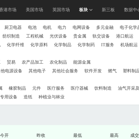
香港市场
美国市场
英国市场
板块
新三板
数据中
厨卫电器
电池
电机
电力
电网设备
多元金融
电子化学
纺织制造
工程机械
光伏设备
贵金属
轨交设备
港口航运
电
化学纤维
化学原料
化学制品
化学制药
IT服务
机场航运
工
贸易
农产品加工
农化制品
能源金属
其他电源设备
其他电子
其他社会服务
软件开发
燃气
塑料制
属
橡胶制品
元件
医疗服务
医疗器械
饮料制造
油气开采
专用设备
造纸
种植业与林业
今开
昨收
最低
最高
成交