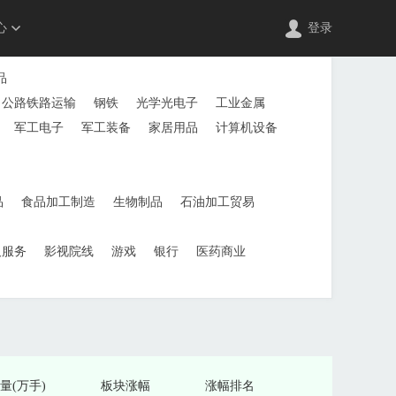
心
登录
品
公路铁路运输
钢铁
光学光电子
工业金属
军工电子
军工装备
家居用品
计算机设备
品
食品加工制造
生物制品
石油加工贸易
及服务
影视院线
游戏
银行
医药商业
量(万手)
板块涨幅
涨幅排名