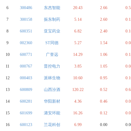
6
300486
东杰智能
20.43
2.66
0.5
7
300158
振东制药
5.14
2.60
0.1
8
600351
亚宝药业
6.82
2.40
0.1
9
002360
ST同德
5.27
1.54
0.0
10
600771
广誉远
14.29
1.06
0.1
11
000767
晋控电力
3.85
1.05
0.0
12
000403
派林生物
10.60
0.95
0.1
13
600809
山西汾酒
120.22
0.52
0.6
14
600281
华阳新材
4.36
0.46
0.0
15
601699
潞安环能
16.26
0.12
0.0
16
600123
兰花科创
6.99
0.00
0.0