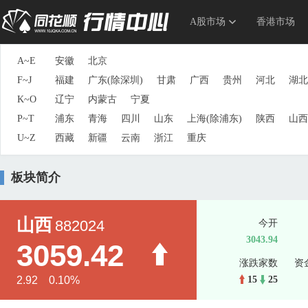
A股市场
香港市场
A~E
安徽
北京
F~J
福建
广东(除深圳)
甘肃
广西
贵州
河北
湖北
K~O
辽宁
内蒙古
宁夏
P~T
浦东
青海
四川
山东
上海(除浦东)
陕西
山西
U~Z
西藏
新疆
云南
浙江
重庆
板块简介
山西
882024
今开
3043.94
3059.42
涨跌家数
资
2.92 0.10%
15
25