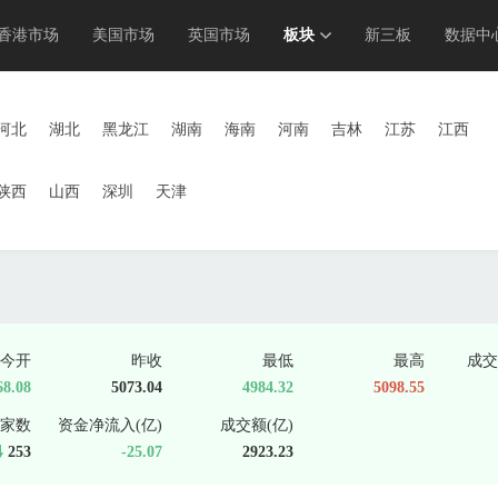
香港市场
美国市场
英国市场
板块
新三板
数据中
河北
湖北
黑龙江
湖南
海南
河南
吉林
江苏
江西
陕西
山西
深圳
天津
今开
昨收
最低
最高
成交
68.08
5073.04
4984.32
5098.55
家数
资金净流入(亿)
成交额(亿)
253
-25.07
2923.23