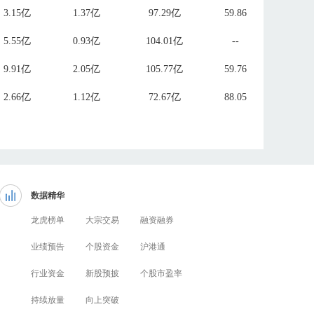
3.15亿
1.37亿
97.29亿
59.86
5.55亿
0.93亿
104.01亿
--
9.91亿
2.05亿
105.77亿
59.76
2.66亿
1.12亿
72.67亿
88.05
数据精华
龙虎榜单
大宗交易
融资融券
业绩预告
个股资金
沪港通
行业资金
新股预披
个股市盈率
持续放量
向上突破