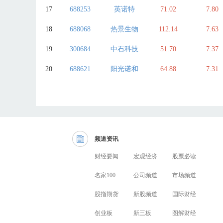
17
688253
英诺特
71.02
7.80
18
688068
热景生物
112.14
7.63
19
300684
中石科技
51.70
7.37
20
688621
阳光诺和
64.88
7.31
频道资讯
财经要闻
宏观经济
股票必读
名家100
公司频道
市场频道
股指期货
新股频道
国际财经
创业板
新三板
图解财经