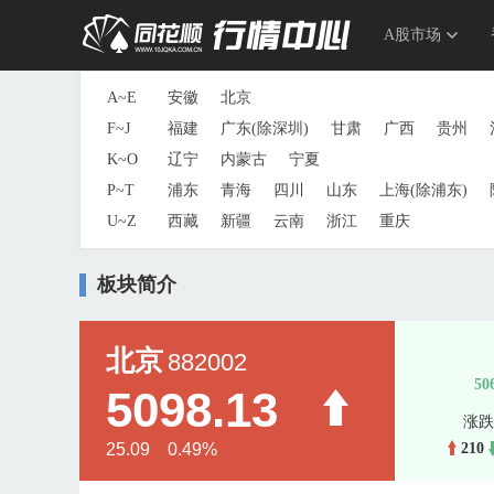
A股市场
A~E
安徽
北京
F~J
福建
广东(除深圳)
甘肃
广西
贵州
K~O
辽宁
内蒙古
宁夏
P~T
浦东
青海
四川
山东
上海(除浦东)
U~Z
西藏
新疆
云南
浙江
重庆
板块简介
北京
882002
50
5098.13
涨跌
25.09 0.49%
210