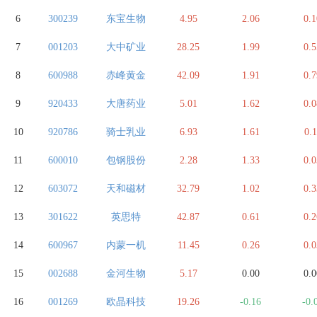
6
300239
东宝生物
4.95
2.06
0.1
7
001203
大中矿业
28.25
1.99
0.5
8
600988
赤峰黄金
42.09
1.91
0.7
9
920433
大唐药业
5.01
1.62
0.0
10
920786
骑士乳业
6.93
1.61
0.1
11
600010
包钢股份
2.28
1.33
0.0
12
603072
天和磁材
32.79
1.02
0.3
13
301622
英思特
42.87
0.61
0.2
14
600967
内蒙一机
11.45
0.26
0.0
15
002688
金河生物
5.17
0.00
0.0
16
001269
欧晶科技
19.26
-0.16
-0.