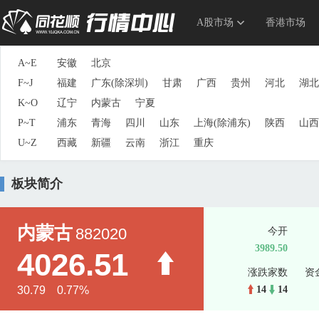
A股市场
香港市场
A~E
安徽
北京
F~J
福建
广东(除深圳)
甘肃
广西
贵州
河北
湖北
K~O
辽宁
内蒙古
宁夏
P~T
浦东
青海
四川
山东
上海(除浦东)
陕西
山西
U~Z
西藏
新疆
云南
浙江
重庆
板块简介
内蒙古
882020
今开
3989.50
4026.51
涨跌家数
资
30.79 0.77%
14
14