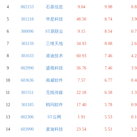
4
002153
石基信息
9.04
9.98
0.8
5
301218
华是科技
48.50
8.74
3.9
6
300096
ST易联众
9.15
8.54
0.7
7
301159
三维天地
34.93
8.08
2.6
8
301633
港迪技术
60.93
7.46
4.2
9
002990
盛视科技
56.76
7.46
3.9
10
603636
南威软件
7.57
6.77
0.4
11
301551
无线传媒
22.18
6.58
1.3
12
301185
鸥玛软件
17.40
5.78
0.9
13
002306
ST云网
1.91
5.53
0.1
14
603990
麦迪科技
23.54
5.51
1.2