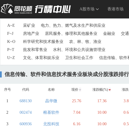
A股市场
香港市场
A~E
采矿业
电力、热力、燃气及水生产和供应业
F~J
房地产业
居民服务、修理和其他服务业
金融业
交通
K~O
科学研究和技术服务业
农、林、牧、渔业
P~T
批发和零售业
水利、环境和公共设施管理业
U~Z
文化、体育和娱乐业
卫生和社会工作
信息传输、软件
信息传输、软件和信息技术服务业板块成分股涨跌排行
序号
代码
名称
现价
涨跌幅(%)
涨跌
1
688130
晶华微
25.76
17.36
3.8
2
002474
榕基软件
7.04
10.00
0.6
3
600936
北投科技
6.16
10.00
0.5