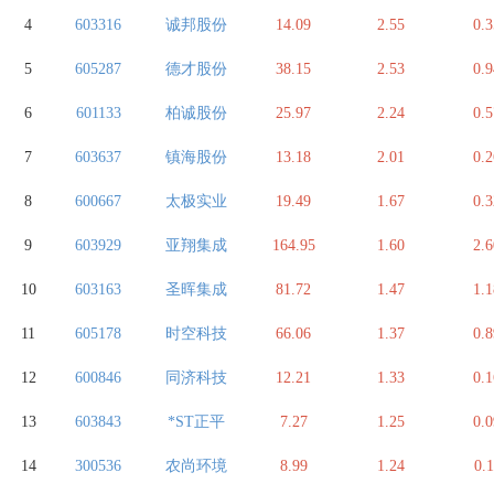
4
603316
诚邦股份
14.09
2.55
0.3
5
605287
德才股份
38.15
2.53
0.9
6
601133
柏诚股份
25.97
2.24
0.5
7
603637
镇海股份
13.18
2.01
0.2
8
600667
太极实业
19.49
1.67
0.3
9
603929
亚翔集成
164.95
1.60
2.6
10
603163
圣晖集成
81.72
1.47
1.1
11
605178
时空科技
66.06
1.37
0.8
12
600846
同济科技
12.21
1.33
0.1
13
603843
*ST正平
7.27
1.25
0.0
14
300536
农尚环境
8.99
1.24
0.1