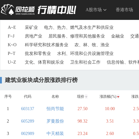
A股市场
香港市场
A~E
采矿业
电力、热力、燃气及水生产和供应业
F~J
房地产业
居民服务、修理和其他服务业
金融业
交通
K~O
科学研究和技术服务业
农、林、牧、渔业
P~T
批发和零售业
水利、环境和公共设施管理业
U~Z
文化、体育和娱乐业
卫生和社会工作
信息传输、软件
建筑业板块成分股涨跌排行榜
序号
代码
名称
现价
涨跌幅(%)
涨跌
1
603137
恒尚节能
27.50
10.00
2.5
2
605289
罗曼股份
98.32
3.51
3.3
3
002989
中天精装
23.24
2.60
0.5